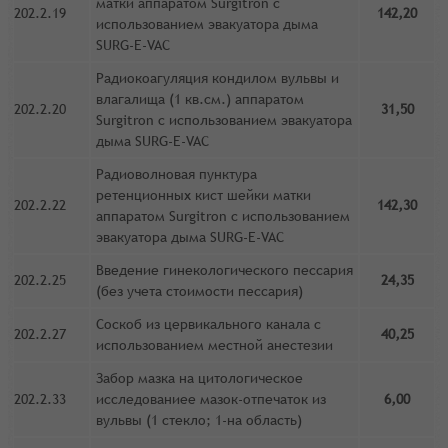
матки аппаратом Surgitron с
202.2.19
142,20
использованием эвакуатора дыма
SURG-E-VAC
Радиокоагуляция кондилом вульвы и
влагалища (1 кв.см.) аппаратом
202.2.20
31,50
Surgitron с использованием эвакуатора
дыма SURG-E-VAC
Радиоволновая пунктура
ретенционных кист шейки матки
202.2.22
142,30
аппаратом Surgitron с использованием
эвакуатора дыма SURG-E-VAC
Введение гинекологического пессария
202.2.25
24,35
(без учета стоимости пессария)
Соскоб из цервикального канала с
202.2.27
40,25
использованием местной анестезии
Забор мазка на цитологическое
202.2.33
исследованиее мазок-отпечаток из
6,00
вульвы (1 стекло; 1-на область)