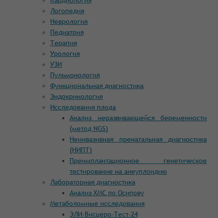
Кардиология
Логопедия
Неврология
Педиатрия
Терапия
Урология
УЗИ
Пульмонология
Функциональная диагностика
Эндокринология
Исследования плода
Анализ неразвивающейся беременности
(метод NGS)
Неинвазивная пренатальная диагностика
(НИПТ)
Преимплантационное генетическое
тестирование на анеуплоидию
Лабораторная диагностика
Анализ ХМС по Осипову
Метаболомные исследования
ЭЛИ-Висцеро-Тест-24