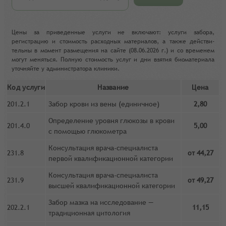
Це­ны за при­ве­ден­ные услу­ги не вклю­ча­ют: услу­ги за­бо­ра,
регистрацию и сто­и­мость рас­ход­ных ма­те­ри­а­лов, а так­же действи­
тель­ны в мо­мент раз­ме­ще­ния на сай­те (08.06.2026 г.) и со вре­ме­нем
мо­гут ме­нять­ся. Пол­ную сто­и­мость услуг и дни взятия биоматериала
уточ­няй­те у ад­ми­ни­стра­то­ра кли­ни­ки.
Код услуги
Название
Цена
201.2.1
Забор крови из вены (единичное)
2,80
Определение уровня глюкозы в крови
201.4.0
5,00
с помощью глюкометра
Консультация врача-специалиста
231.8
от 44,27
первой квалификационной категории
Консультация врача-специалиста
231.9
от 49,27
высшей квалификационной категории
Забор мазка на исследование —
202.2.1
11,15
традиционная цитология